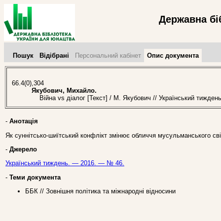
Державна бі
Пошук
Відібрані
Персональний кабінет
Опис документа
66.4(0),304
Якубович, Михайло.
Війна vs діалог [Текст] / М. Якубович // Український тижден
-
Анотація
Як суннітсько-шиїтський конфлікт змінює обличчя мусульманського сві
-
Джерело
Український тиждень. — 2016. — № 46.
-
Теми документа
ББК // Зовнішня політика та міжнародні відносини