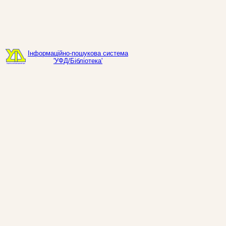
Інформаційно-пошукова система
'УФД/Бібліотека'