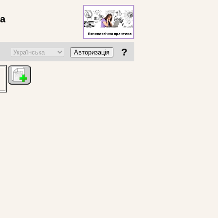
ва
?
Авторизація