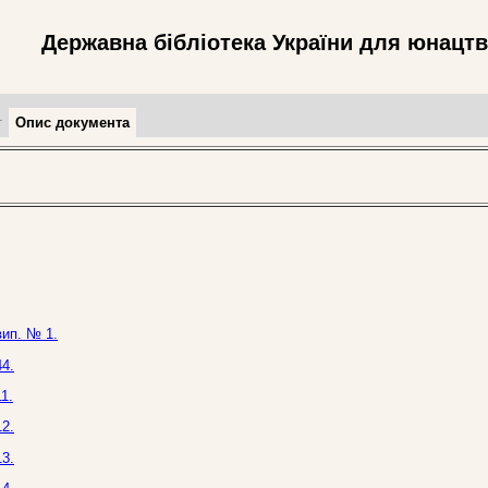
Державна бібліотека України для юнацт
т
Опис документа
вип. № 1.
4.
1.
2.
3.