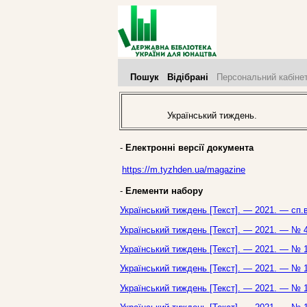
Пошук
Відібрані
Персональний кабіне
Український тиждень.
-
Електронні версії документа
https://m.tyzhden.ua/magazine
-
Елементи набору
Український тиждень [Текст]. — 2021. — сп.
Український тиждень [Текст]. — 2021. — № 4
Український тиждень [Текст]. — 2021. — № 1
Український тиждень [Текст]. — 2021. — № 1
Український тиждень [Текст]. — 2021. — № 1