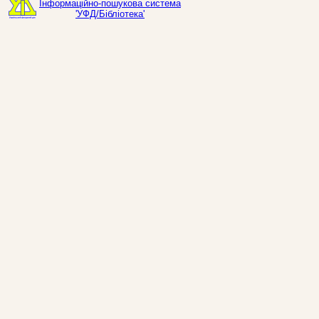
Інформаційно-пошукова система
'УФД/Бібліотека'