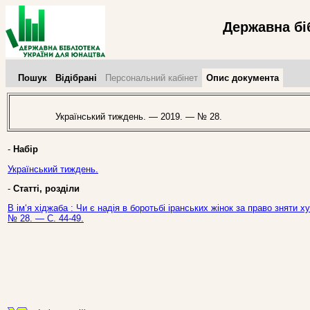
Державна бі
Пошук
Відібрані
Персональний кабінет
Опис документа
Український тиждень. — 2019. — № 28.
-
Набір
Український тиждень.
-
Статті, розділи
В ім‘я хіджаба : Чи є надія в боротьбі іранських жінок за право зняти х
№ 28. — С. 44-49.