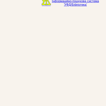
Інформаційно-пошукова система
'УФД/Бібліотека'