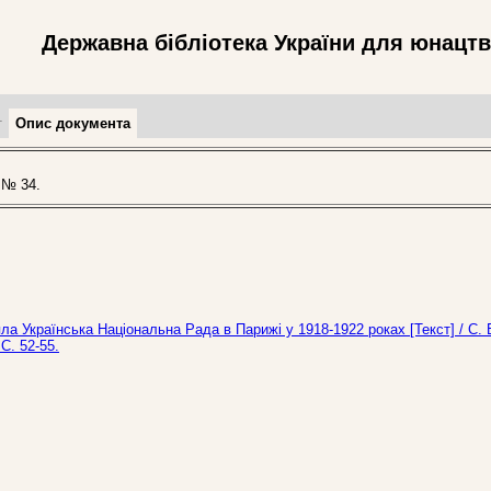
Державна бібліотека України для юнацт
т
Опис документа
 № 34.
ла Українська Національна Рада в Парижі у 1918-1922 роках [Текст] / С.
С. 52-55.