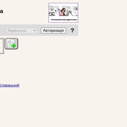
ва
?
Авторизація
 Блавацький