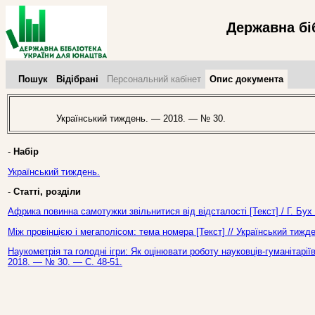
Державна бі
Пошук
Відібрані
Персональний кабінет
Опис документа
Український тиждень. — 2018. — № 30.
-
Набір
Український тиждень.
-
Статті, розділи
Африка повинна самотужки звільнитися від відсталості [Текст] / Г. Бух
Між провінцією і мегаполісом: тема номера [Текст] // Український тиж
Наукометрія та голодні ігри: Як оцінювати роботу науковців-гуманітарії
2018. — № 30. — С. 48-51.