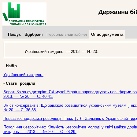
Державна бі
Пошук
Відібрані
Персональний кабінет
Опис документа
Український тиждень. — 2013. — № 20.
-
Набір
Український тиждень.
-
Статті, розділи
Боротьба за аудиторію: Які музеї України впроваджують нові форми роб
2013. — № 20. — С. 40-41.
Зміст консервантів: Що заважає розвиватися українським музеям [Текст
№ 20. — С. 36-38.
Перша господарська революція [Текст] / Л. Залізняк // Український ти
Покоління безробітних: Кількість безробітної молоді у світі майже дор
тиждень. — 2013. — № 20. — С. 28-29.