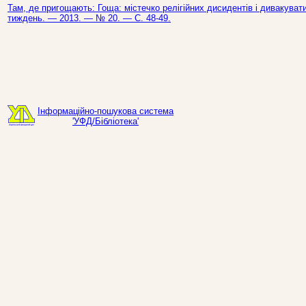
Там, де пригощають: Гоща: містечко релігійних дисидентів і дивакуватих
тиждень. — 2013. — № 20. — С. 48-49.
Інформаційно-пошукова система
'УФД/Бібліотека'