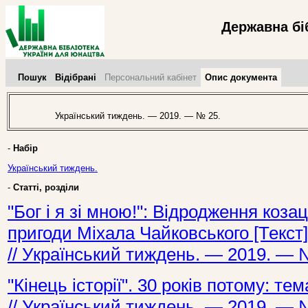
Державна бі
Пошук
Відібрані
Персональний кабінет
Опис документа
Український тиждень. — 2019. — № 25.
-
Набір
Український тиждень.
-
Статті, розділи
"Бог і я зі мною!": Відродження козац
пригоди Міхала Чайковського [Текст]
// Український тиждень. — 2019. — 
"Кінець історії". 30 років потому: те
// Український тиждень. — 2019. — 