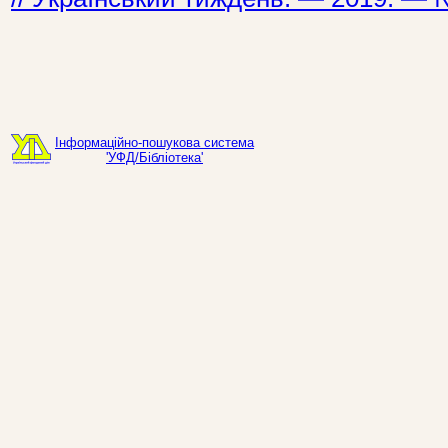
Інформаційно-пошукова система
'УФД/Бібліотека'