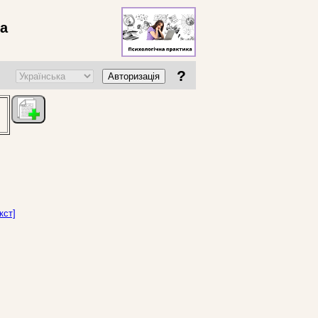
ва
?
Авторизація
кст]