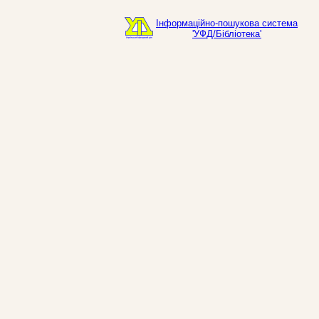
Інформаційно-пошукова система
'УФД/Бібліотека'