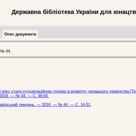
Державна бібліотека України для юнацт
т
Опис документа
 № 44.
8 року стало кульмінаційною точкою в розвитку галицького українства [Те
 2018. — № 44. — С. 48-50.
Український тиждень. — 2018. — № 44. — С. 14-31.