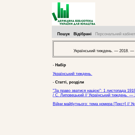
Пошук
Відібрані
Персональний кабіне
Український тиждень. — 2018. —
-
Набір
Український тиждень.
-
Статті, розділи
"За право зватися нацією": 1 листопада 191
/ С. Липовецький // Український тиждень. —
Війни майбутнього: тема номера [Текст] // 