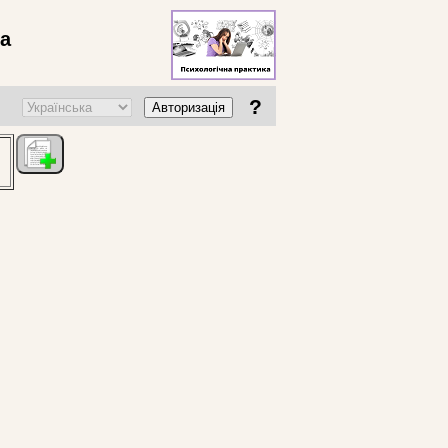
ва
?
Авторизація