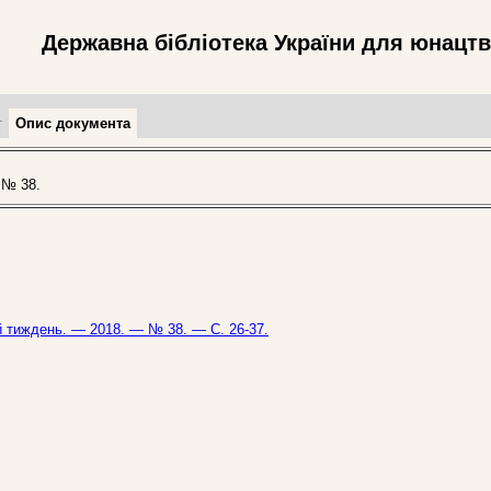
Державна бібліотека України для юнацт
т
Опис документа
 № 38.
кий тиждень. — 2018. — № 38. — С. 26-37.