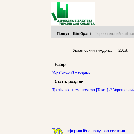
Пошук
Відібрані
Персональний кабіне
Український тиждень. — 2018. —
-
Набір
Український тиждень.
-
Статті, розділи
Третій вік: тема номера [Текст] // Українсь
Інформаційно-пошукова система