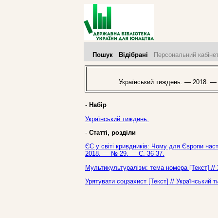
Пошук
Відібрані
Персональний кабіне
Український тиждень. — 2018. —
-
Набір
Український тиждень.
-
Статті, розділи
ЄС у світі кривдників: Чому для Європи наст
2018. — № 29. — С. 36-37.
Мультикультуралізм: тема номера [Текст] //
Урятувати соцзахист [Текст] // Український