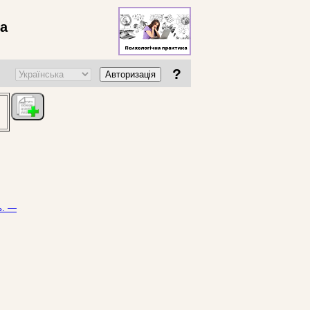
ва
?
Авторизація
ь. —