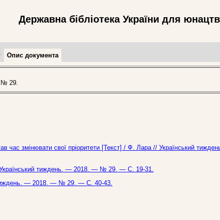
Державна бібліотека України для юнацт
т
Опис документа
 № 29.
ав час змінювати свої пріоритети [Текст] / Ф. Лара // Український тижден
 Український тиждень. — 2018. — № 29. — С. 19-31.
 тиждень. — 2018. — № 29. — С. 40-43.