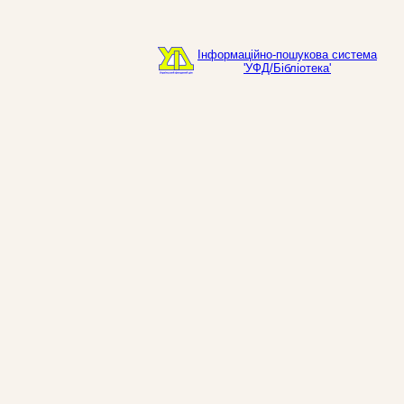
Інформаційно-пошукова система
'УФД/Бібліотека'