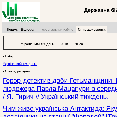
Державна бі
Пошук
Відібрані
Персональний кабінет
Опис документа
Український тиждень. — 2018. — № 24.
-
Набір
Український тиждень.
-
Статті, розділи
Горор-детектив доби Гетьманщини:
людожера Павла Мацапури в середині
/ Я. Гирич // Український тиждень. 
Чим живе українська Антактида: Яку
дослідники на станції "Фарадей" [Тек