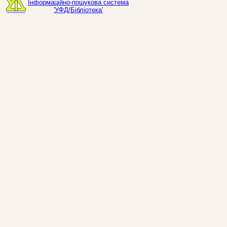
Інформаційно-пошукова система
'УФД/Бібліотека'