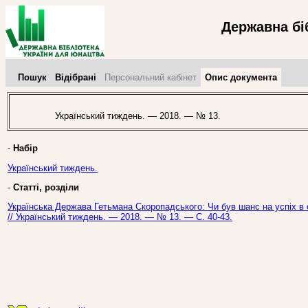
Державна бі
Пошук
Відібрані
Персональний кабінет
Опис документа
Український тиждень. — 2018. — № 13.
-
Набір
Український тиждень.
-
Статті, розділи
Українська Держава Гетьмана Скоропадського: Чи був шанс на успіх в о
// Український тиждень. — 2018. — № 13. — С. 40-43.