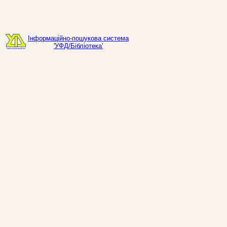
Інформаційно-пошукова система
'УФД/Бібліотека'