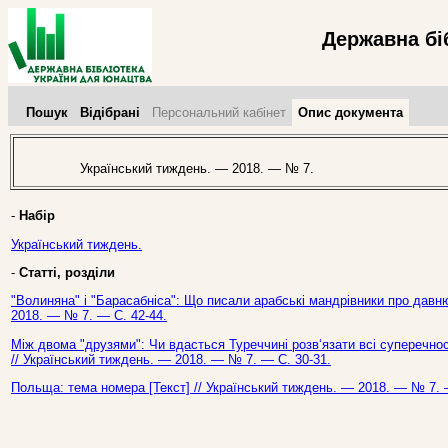
Державна бі
Пошук
Відібрані
Персональний кабінет
Опис документа
Український тиждень. — 2018. — № 7.
-
Набір
Український тиждень.
-
Статті, розділи
"Волиняна" і "Барасабніса": Що писали арабські мандрівники про давню
2018. — № 7. — С. 42-44.
Між двома "друзями": Чи вдасться Туреччині розв‘язати всі суперечност
// Український тиждень. — 2018. — № 7. — С. 30-31.
Польща: тема номера [Текст] // Український тиждень. — 2018. — № 7. 