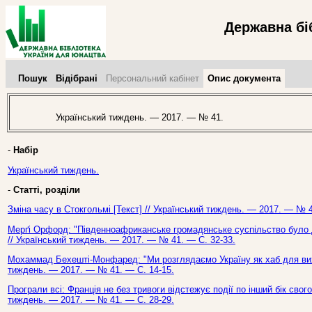
Державна бі
Пошук
Відібрані
Персональний кабінет
Опис документа
Український тиждень. — 2017. — № 41.
-
Набір
Український тиждень.
-
Статті, розділи
Зміна часу в Стокгольмі [Текст] // Український тиждень. — 2017. — № 4
Мерґі Орфорд: "Південноафриканське громадянське суспільство було д
// Український тиждень. — 2017. — № 41. — С. 32-33.
Мохаммад Бехешті-Монфаред: "Ми розглядаємо Україну як хаб для виход
тиждень. — 2017. — № 41. — С. 14-15.
Програли всі: Франція не без тривоги відстежує події по інший бік свого
тиждень. — 2017. — № 41. — С. 28-29.