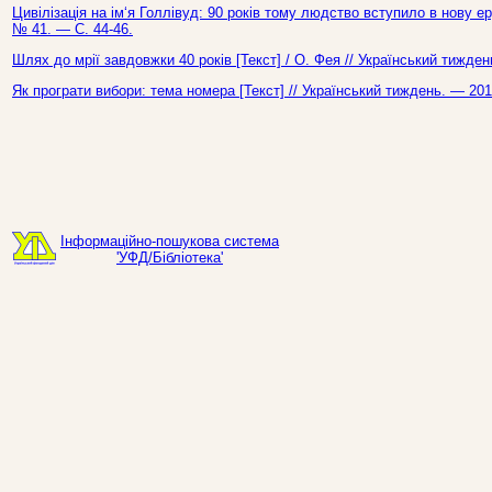
Цивілізація на ім‘я Голлівуд: 90 років тому людство вступило в нову е
№ 41. — С. 44-46.
Шлях до мрії завдовжки 40 років [Текст] / О. Фея // Український тижде
Як програти вибори: тема номера [Текст] // Український тиждень. — 20
Інформаційно-пошукова система
'УФД/Бібліотека'