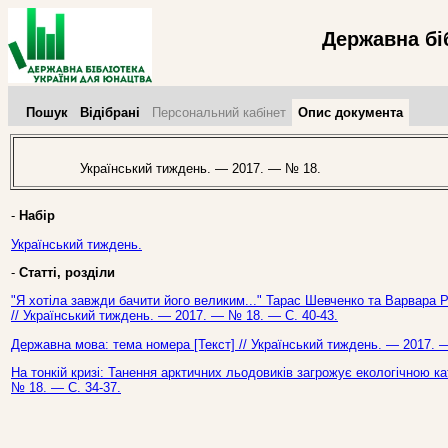
Державна бі
Пошук
Відібрані
Персональний кабінет
Опис документа
Український тиждень. — 2017. — № 18.
-
Набір
Український тиждень.
-
Статті, розділи
"Я хотіла завжди бачити його великим..." Тарас Шевченко та Варвара Рє
// Український тиждень. — 2017. — № 18. — С. 40-43.
Державна мова: тема номера [Текст] // Український тиждень. — 2017. 
На тонкій кризі: Танення арктичних льодовиків загрожує екологічною к
№ 18. — С. 34-37.