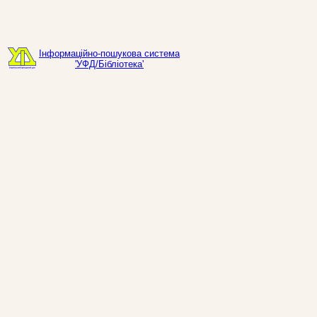
Інформаційно-пошукова система
'УФД/Бібліотека'