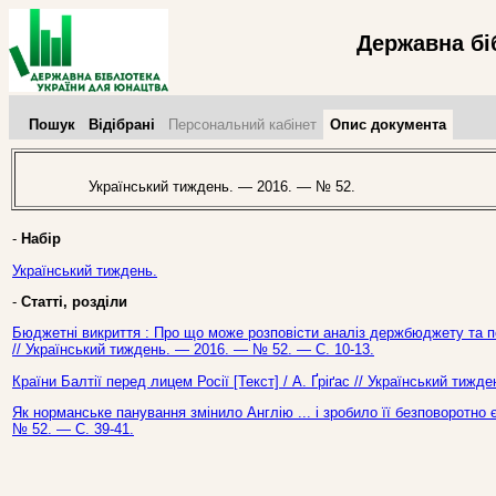
Державна бі
Пошук
Відібрані
Персональний кабінет
Опис документа
Український тиждень. — 2016. — № 52.
-
Набір
Український тиждень.
-
Статті, розділи
Бюджетні викриття : Про що може розповісти аналіз держбюджету та по
// Український тиждень. — 2016. — № 52. — С. 10-13.
Країни Балтії перед лицем Росії [Текст] / А. Ґріґас // Український тиж
Як норманське панування змінило Англію ... і зробило її безповоротно
№ 52. — С. 39-41.