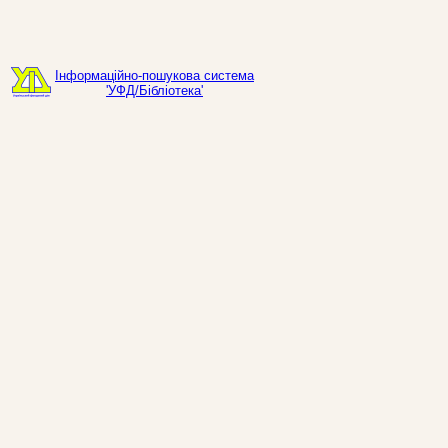
Інформаційно-пошукова система
'УФД/Бібліотека'