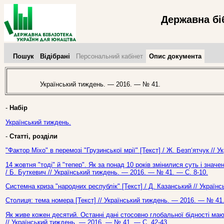
Державна бі
Пошук
Відібрані
Персональний кабінет
Опис документа
Український тиждень. — 2016. — № 41.
-
Набір
Український тиждень.
-
Статті, розділи
"Фактор Міхо" в перемозі "Грузинської мрії" [Текст] / Ж. Безп‘ятчук //
14 жовтня "тоді" й "тепер". Як за понад 10 років змінилися суть і значе
/ Б. Буткевич // Український тиждень. — 2016. — № 41. — С. 8-10.
Системна криза "народних республік" [Текст] / Д. Казанський // Україн
Столиця: тема номера [Текст] // Український тиждень. — 2016. — № 41.
Як живе кожен десятий. Останні дані стосовно глобальної бідності маю
// Український тиждень. — 2016. — № 41. — С. 42-43.