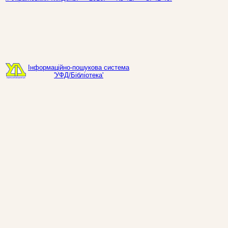
Інформаційно-пошукова система
'УФД/Бібліотека'