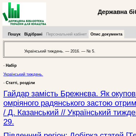
Державна бі
Пошук
Відібрані
Персональний кабінет
Опис документа
Український тиждень. — 2016. — № 5.
-
Набір
Український тиждень.
-
Статті, розділи
Гайдар замість Брежнєва. Як окупо
омріяного радянського застою отрима
/ Д. Казанський // Український тижд
29.
Південний регіон: Добірка статей [Те