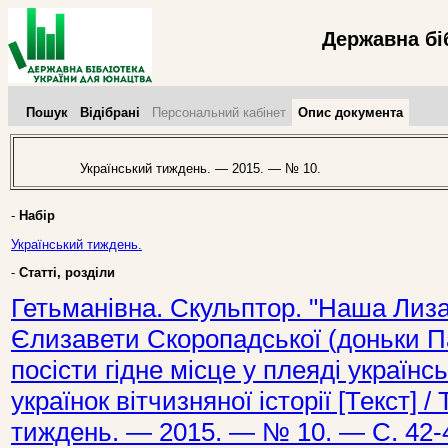
Державна бі
Пошук
Відібрані
Персональний кабінет
Опис документа
Український тиждень. — 2015. — № 10.
-
Набір
Український тиждень.
-
Статті, розділи
Гетьманівна. Скульптор. "Наша Лизав
Єлизавети Скоропадської (доньки П
посісти гідне місце у плеяді українсь
українок вітчизняної історії [Текст] /
тиждень. — 2015. — № 10. — С. 42-