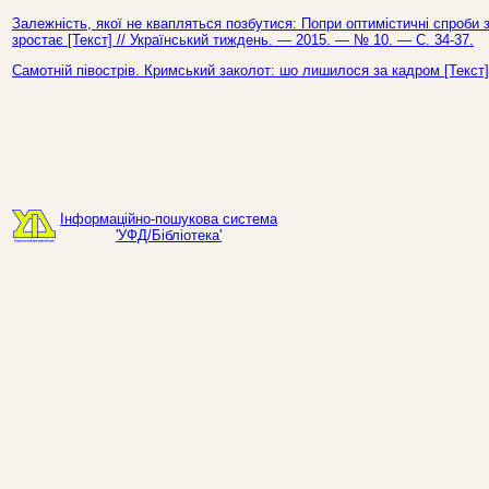
Залежність, якої не квапляться позбутися: Попри оптимістичні спроби зв
зростає [Текст] // Український тиждень. — 2015. — № 10. — С. 34-37.
Самотній півострів. Кримський заколот: шо лишилося за кадром [Текст]
Інформаційно-пошукова система
'УФД/Бібліотека'