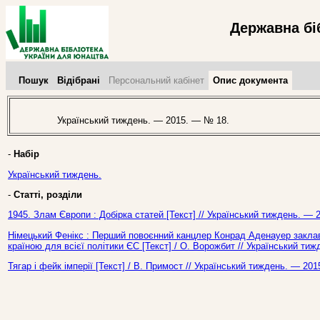
Державна бі
Пошук
Відібрані
Персональний кабінет
Опис документа
Український тиждень. — 2015. — № 18.
-
Набір
Український тиждень.
-
Статті, розділи
1945. Злам Європи : Добірка статей [Текст] // Український тиждень. — 
Німецький Фенікс : Перший повоєнний канцлер Конрад Аденауер заклав
країною для всієї політики ЄС [Текст] / О. Ворожбит // Український ти
Тягар і фейк імперії [Текст] / В. Примост // Український тиждень. — 20