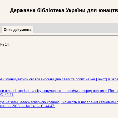
Державна бібліотека України для юнацт
т
Опис документа
 № 14.
и зменшуватись обсяги виробництва сталі та попит на неї [Текст] // Укр
ни вільної торгівлі на піку популярності - особливо серед політиків [Текст
С. 40-41.
 Україна залишалась аграрною країною, більшість її населення становили 
ждень. — 2015. — № 14. — С. 44-47.