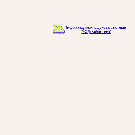
Інформаційно-пошукова система
'УФД/Бібліотека'