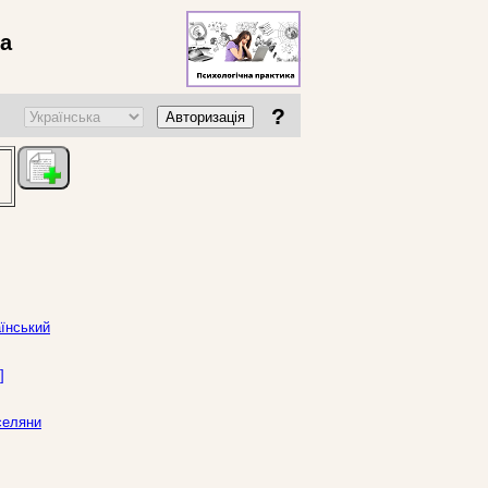
ва
?
Авторизація
аїнський
]
селяни