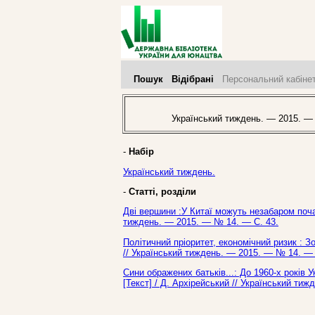
Пошук
Відібрані
Персональний кабіне
Український тиждень. — 2015. —
-
Набір
Український тиждень.
-
Статті, розділи
Дві вершини :У Китаї можуть незабаром почат
тиждень. — 2015. — № 14. — С. 43.
Політичний пріоритет, економічний ризик : Зо
// Український тиждень. — 2015. — № 14. — 
Сини ображених батьків...: До 1960-х років
[Текст] / Д. Архірейський // Український ти