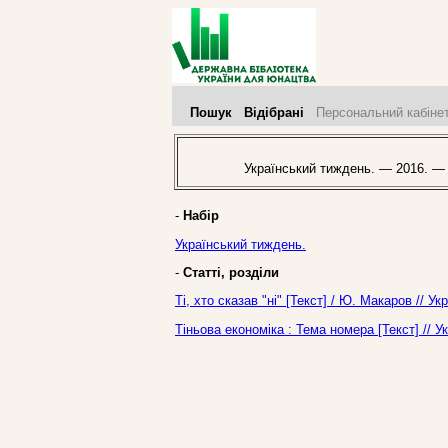
Пошук
Відібрані
Персональний кабіне
Український тиждень. — 2016. —
-
Набір
Український тиждень.
-
Статті, розділи
Ті, хто сказав "ні" [Текст] / Ю. Макаров // 
Тіньова економіка : Тема номера [Текст] // 