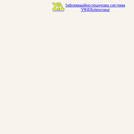
Інформаційно-пошукова система
'УФД/Бібліотека'