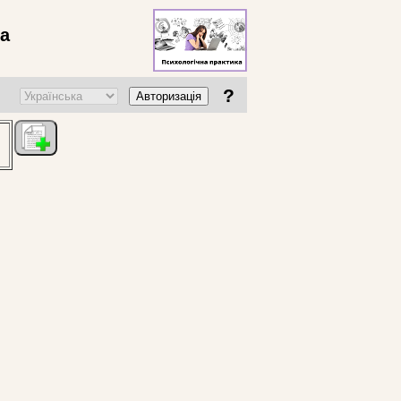
ва
?
Авторизація