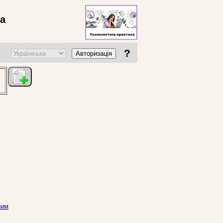
ва
?
Авторизація
ним