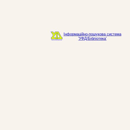
Інформаційно-пошукова система
'УФД/Бібліотека'