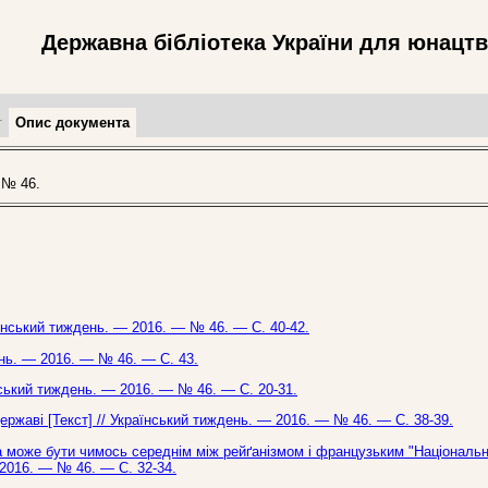
Державна бібліотека України для юнацт
т
Опис документа
 № 46.
раїнський тиждень. — 2016. — № 46. — С. 40-42.
ень. — 2016. — № 46. — С. 43.
нський тиждень. — 2016. — № 46. — С. 20-31.
 державі [Текст] // Український тиждень. — 2016. — № 46. — С. 38-39.
а може бути чимось середнім між рейґанізмом і французьким "Національ
 2016. — № 46. — С. 32-34.