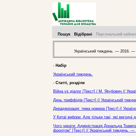
Пошук
Відібрані
Персональний кабіне
Український тиждень. — 2016. —
-
Набір
Український тиждень.
-
Статті, розділи
Війна vs діалог [Текст] / М. Якубович // Ук
День триффідів [Текст] // Український тижд
Дерадянізація: тема номера [Текст] // Украї
У Китаї вибори: Але тільки такі, які вигодні
Чого чекати: Адміністрація Дональда Трамп
фронтом" [Текст] // Український тиждень. —