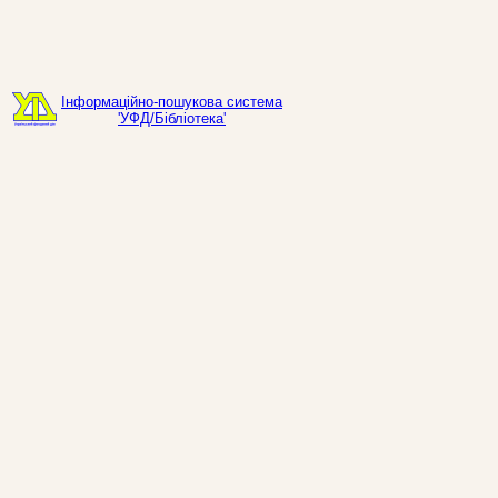
Інформаційно-пошукова система
'УФД/Бібліотека'