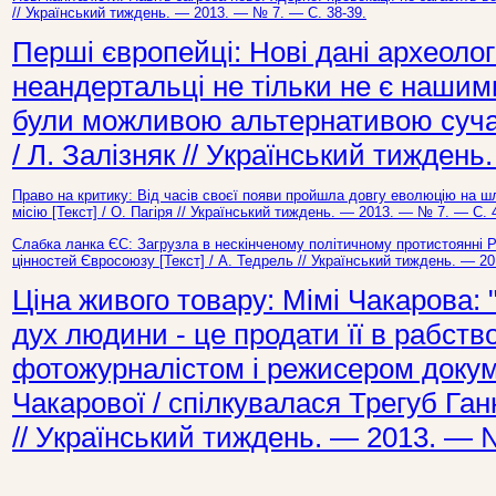
// Український тиждень. — 2013. — № 7. — С. 38-39.
Перші європейці: Нові дані археологі
неандертальці не тільки не є нашим
були можливою альтернативою суча
/ Л. Залізняк // Український тижден
Право на критику: Від часів своєї появи пройшла довгу еволюцію на 
місію [Текст] / О. Пагіря // Український тиждень. — 2013. — № 7. — С. 
Слабка ланка ЄС: Загрузла в нескінченому політичному протистоянні 
цінностей Євросоюзу [Текст] / А. Тедрель // Український тиждень. — 2
Ціна живого товару: Мімі Чакарова
дух людини - це продати її в рабство
фотожурналістом і режисером докум
Чакарової / спілкувалася Трегуб Ганн
// Український тиждень. — 2013. — №