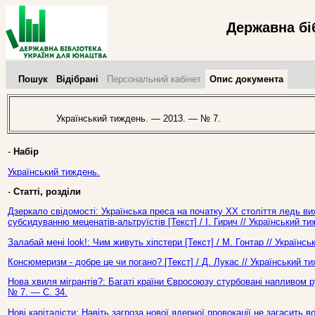
Державна бі
Пошук
Відібрані
Персональний кабінет
Опис документа
Український тиждень. — 2013. — № 7.
-
Набір
Український тиждень.
-
Статті, розділи
Дзеркало свідомості: Українська преса на початку ХХ століття ледь 
субсидуванню меценатів-альтруїстів [Текст] / І. Гирич // Український 
Залабай мені look!: Чим живуть хіпстери [Текст] / М. Гонтар // Україн
Консюмеризм - добре це чи погано? [Текст] / Д. Лукас // Український 
Нова хвиля мігрантів?: Багаті країни Євросоюзу стурбовані напливом ру
№ 7. — С. 34.
Нові капіталісти: Навіть загроза нової ядерної провокації не загасить в