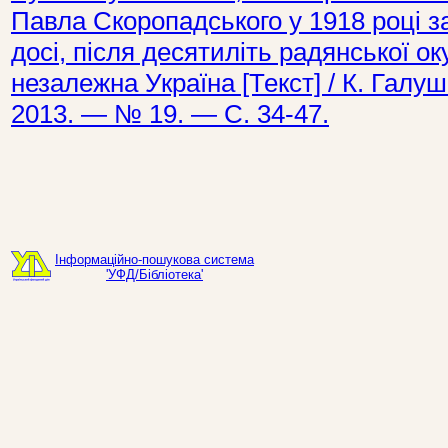
Павла Скоропадського у 1918 році з
досі, після десятиліть радянської ок
незалежна Україна [Текст] / К. Галу
2013. — № 19. — С. 34-47.
Інформаційно-пошукова система
'УФД/Бібліотека'