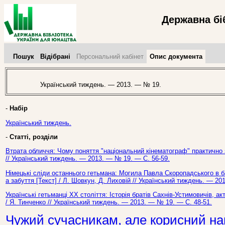
Державна бі
Пошук
Відібрані
Персональний кабінет
Опис документа
Український тиждень. — 2013. — № 19.
-
Набір
Український тиждень.
-
Статті, розділи
Втрата обличчя: Чому поняття "національний кінематограф" практично з
// Український тиждень. — 2013. — № 19. — С. 56-59.
Німецькі сліди останнього гетьмана: Могила Павла Скоропадського в 
а забуття [Текст] / Л. Шовкун, Д. Лиховій // Український тиждень. — 20
Українські гетьманці ХХ століття: Історія братів Сахнів-Устимовичів, а
/ Я. Тинченко // Український тиждень. — 2013. — № 19. — С. 48-51.
Чужий сучасникам, але корисний на