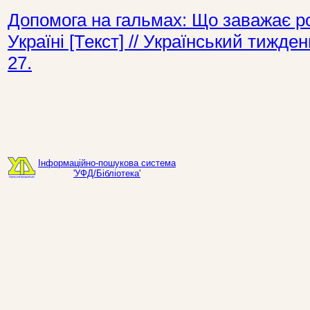
Допомога на гальмах: Що заважає ро
Україні [Текст] // Український тижд
27.
Інформаційно-пошукова система
'УФД/Бібліотека'