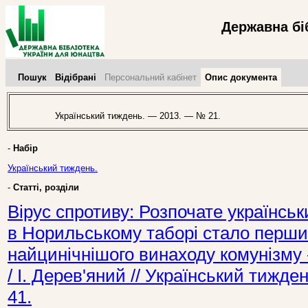
Державна бі
Пошук
Відібрані
Персональний кабінет
Опис документа
Український тиждень. — 2013. — № 21.
-
Набір
Український тиждень.
-
Статті, розділи
Вірус спротиву: Розпочате українсь
в Норильському таборі стало перши
найцинічнішого винаходу комунізму 
/ І. Дерев'яний // Український тижд
41.