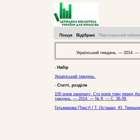
Пошук
Відібрані
Персональний кабіне
Український тиждень. — 2014. —
-
Набір
Український тиждень.
-
Статті, розділи
100 років занепаду: Сто років тому перед А
тиждень. — 2014. — № 8. — С. 36-39.
Гетьманова [Текст] / Т. Осташко, Ю. Тереще