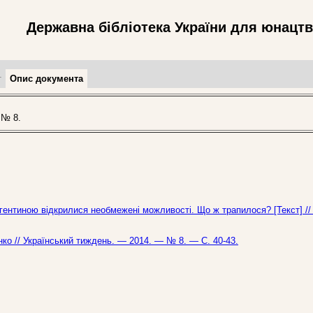
Державна бібліотека України для юнацт
т
Опис документа
 № 8.
ргентиною відкрилися необмежені можливості. Що ж трапилося? [Текст] //
нко // Український тиждень. — 2014. — № 8. — С. 40-43.