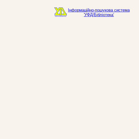
Інформаційно-пошукова система
'УФД/Бібліотека'