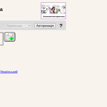
ва
?
Авторизація
 Український