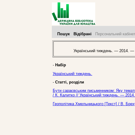
Пошук
Відібрані
Персональний кабіне
Український тиждень. — 2014. —
-
Набір
Український тиждень.
-
Статті, розділи
Бути сараєвським письменником: Яку тематик
/ К. Калитко // Український тиждень. — 2014
Геополітика Хмельницького [Текст] / В. Бре