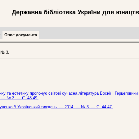
Державна бібліотека України для юнацт
т
Опис документа
 № 3.
у та естетику пропонує світові сучасна література Боснії і Герцеговини 
. — № 3. — С. 48-49.
хуненко // Український тиждень. — 2014. — № 3. — С. 44-47.