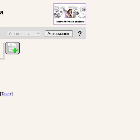
ва
?
Авторизація
[Текст]