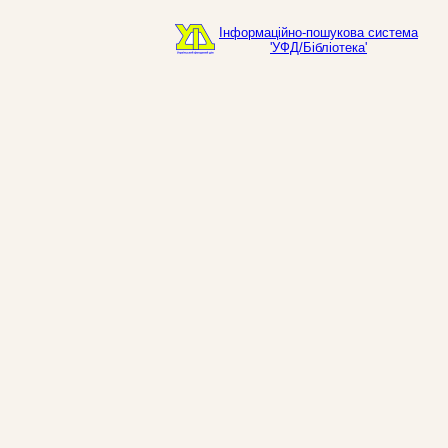
Інформаційно-пошукова система
'УФД/Бібліотека'