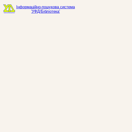
Інформаційно-пошукова система
'УФД/Бібліотека'