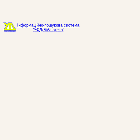
Інформаційно-пошукова система
'УФД/Бібліотека'