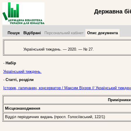
Державна бі
Пошук
Відібрані
Персональний кабінет
Опис документа
Український тиждень. — 2020. — № 27.
-
Набір
Український тиждень.
-
Статті, розділи
Історик, галичанин, консерватор / Максим Віхров // Український тижде
Примірники
Місцезнаходження
Відділ періодичних видань (просп. Голосіївський, 122/1)