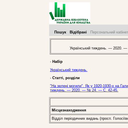
Пошук
Відібрані
Персональний кабіне
Український тиждень. — 2020. —
-
Набір
Український тиждень.
-
Статті, розділи
"На зелені могили". Як у 1920-1930-х на Гал
тиждень. — 2020. — № 24. — С. 42-45.
Місцезнаходження
Відділ періодичних видань (просп. Голосіїв