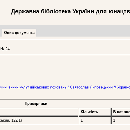
Державна бібліотека України для юнацт
т
Опис документа
 № 24.
ичині виник культ військових поховань / Святослав Липовецький // Україн
Примірники
Кількість
В наявно
ський, 122/1)
1
1