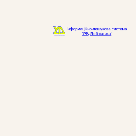
Інформаційно-пошукова система
'УФД/Бібліотека'