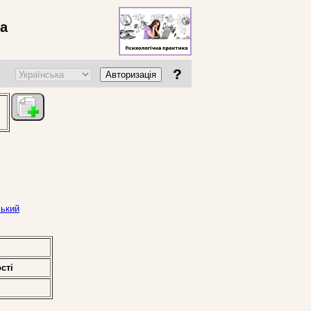
ва
?
Авторизація
ський
стi