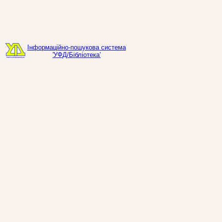
Інформаційно-пошукова система
'УФД/Бібліотека'