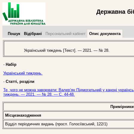
Державна бі
Пошук
Відібрані
Персональний кабінет
Опис документа
Український тиждень [Текст]. — 2021. — № 28.
-
Набір
Український тиждень.
-
Статті, розділи
Те, чого не можна завоювати: Валер‘ян Підмогильний у каноні українськ
тиждень. — 2021. — № 28. — С. 44-48.
Примірники
Місцезнаходження
Відділ періодичних видань (просп. Голосіївський, 122/1)