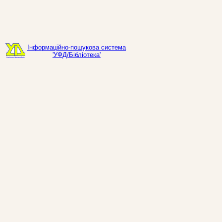
Інформаційно-пошукова система
'УФД/Бібліотека'