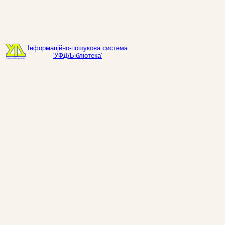
Інформаційно-пошукова система
'УФД/Бібліотека'