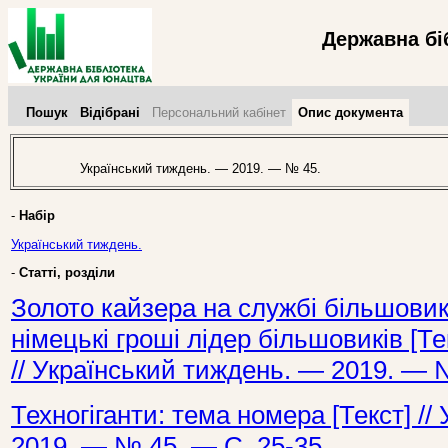
Державна бі
Пошук
Відібрані
Персональний кабінет
Опис документа
Український тиждень. — 2019. — № 45.
-
Набір
Український тиждень.
-
Статті, розділи
Золото кайзера на службі більшовик
німецькі гроші лідер більшовиків [Те
// Український тиждень. — 2019. — 
Техногіганти: тема номера [Текст] /
2019. — № 45. — С. 25-35.