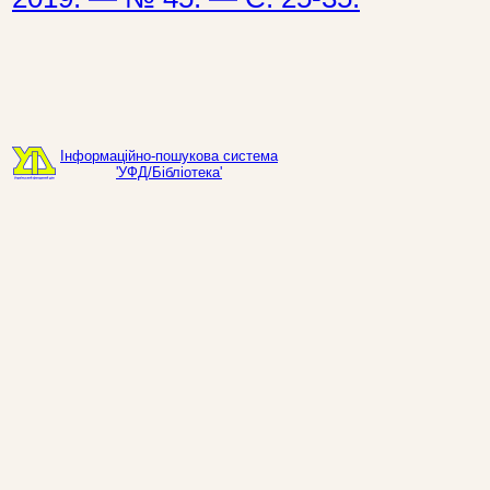
Інформаційно-пошукова система
'УФД/Бібліотека'