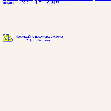
тиждень. — 2019. — № 7. — С. 54-57.
Інформаційно-пошукова система
'УФД/Бібліотека'