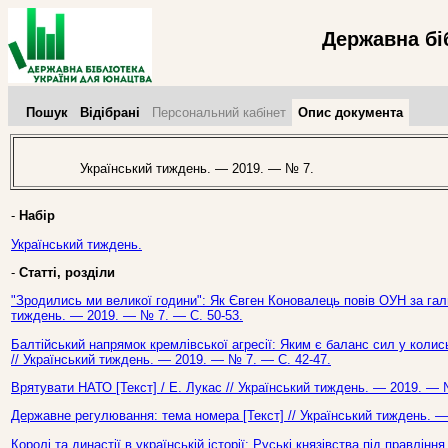
Державна бі
Пошук
Відібрані
Персональний кабінет
Опис документа
Український тиждень. — 2019. — № 7.
-
Набір
Український тиждень.
-
Статті, розділи
"Зродились ми великої години": Як Євген Коновалець повів ОУН за гал
тиждень. — 2019. — № 7. — С. 50-53.
Балтійський напрямок кремлівської агресії: Яким є баланс сил у колись
// Український тиждень. — 2019. — № 7. — С. 42-47.
Врятувати НАТО [Текст] / Е. Лукас // Український тиждень. — 2019. — 
Державне регулювання: тема номера [Текст] // Український тиждень. —
Королі та династії в українській історії: Руські князівства під правлінн