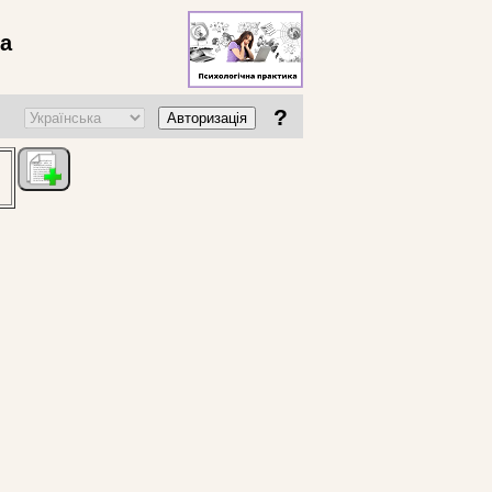
ва
?
Авторизація