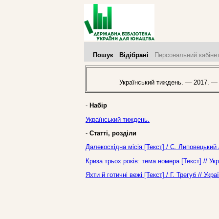
Пошук
Відібрані
Персональний кабіне
Український тиждень. — 2017. —
-
Набір
Український тиждень.
-
Статті, розділи
Далекосхідна місія [Текст] / С. Липовецький
Криза трьох років: тема номера [Текст] // У
Яхти й готичні вежі [Текст] / Г. Трегуб // У