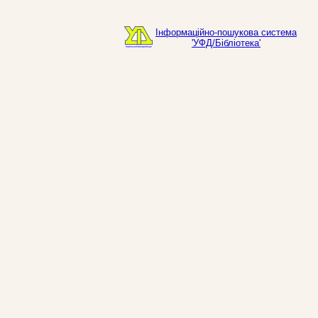
Інформаційно-пошукова система
'УФД/Бібліотека'