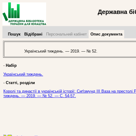
Державна бі
Пошук
Відібрані
Персональний кабінет
Опис документа
Український тиждень. — 2019. — № 52.
-
Набір
Український тиждень.
-
Статті, розділи
Королі та династії в українській історії: Сиґізмунд ІІІ Ваза на престолі
тиждень. — 2019. — № 52. — С. 54-57.