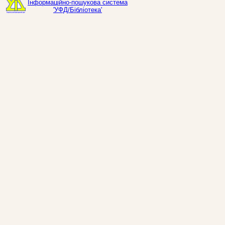
Інформаційно-пошукова система
'УФД/Бібліотека'