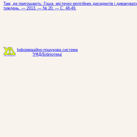
Там, де пригощають: Гоща: містечко релігійних дисидентів і дивакуватих
тиждень. — 2013. — № 20. — С. 48-49.
Інформаційно-пошукова система
'УФД/Бібліотека'