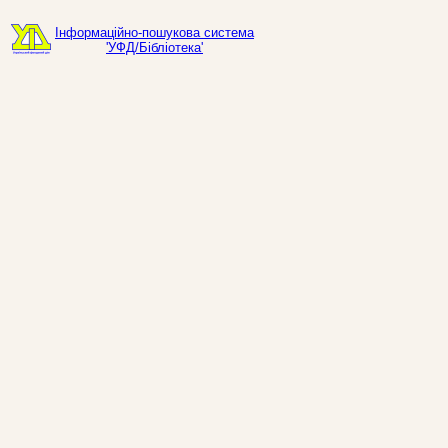
Інформаційно-пошукова система
'УФД/Бібліотека'