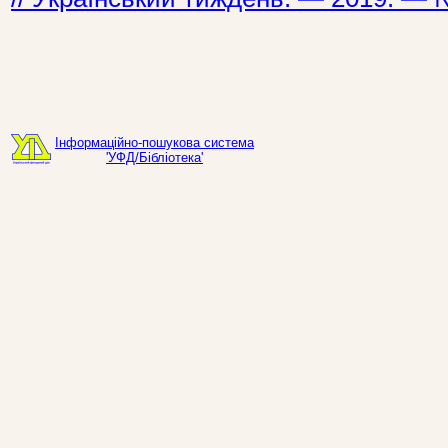
Інформаційно-пошукова система
'УФД/Бібліотека'