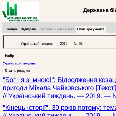
Державна бі
Пошук
Відібрані
Персональний кабінет
Опис документа
Український тиждень. — 2019. — № 25.
-
Набір
Український тиждень.
-
Статті, розділи
"Бог і я зі мною!": Відродження козац
пригоди Міхала Чайковського [Текст]
// Український тиждень. — 2019. — 
"Кінець історії". 30 років потому: те
// Український тиждень. — 2019. — 