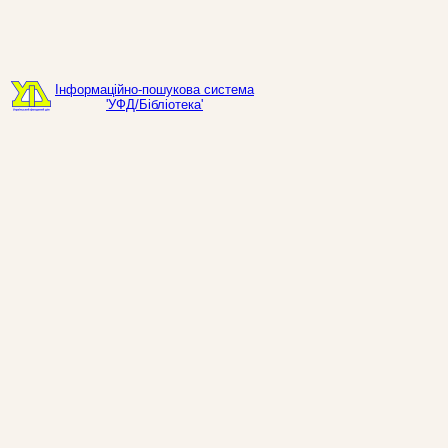
Інформаційно-пошукова система
'УФД/Бібліотека'