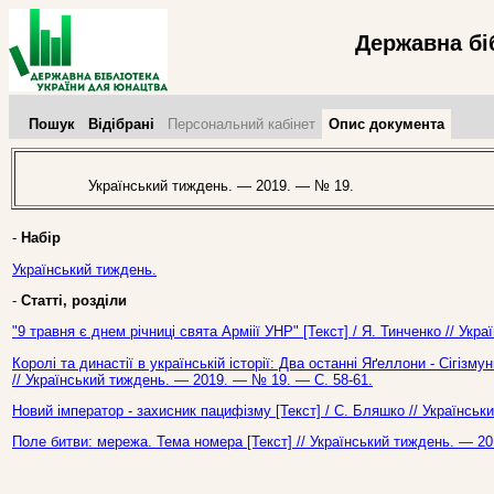
Державна бі
Пошук
Відібрані
Персональний кабінет
Опис документа
Український тиждень. — 2019. — № 19.
-
Набір
Український тиждень.
-
Статті, розділи
"9 травня є днем річниці свята Арміії УНР" [Текст] / Я. Тинченко // Ук
Королі та династії в українській історії: Два останні Яґеллони - Сігізму
// Український тиждень. — 2019. — № 19. — С. 58-61.
Новий імператор - захисник пацифізму [Текст] / С. Бляшко // Українсь
Поле битви: мережа. Тема номера [Текст] // Український тиждень. — 2