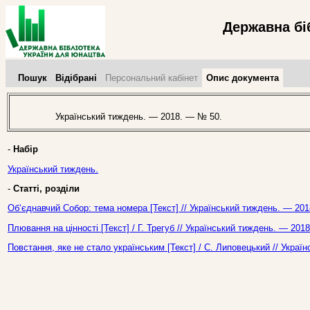
Державна бі
Пошук
Відібрані
Персональний кабінет
Опис документа
Український тиждень. — 2018. — № 50.
-
Набір
Український тиждень.
-
Статті, розділи
Об‘єднавчий Собор: тема номера [Текст] // Український тиждень. — 201
Плювання на цінності [Текст] / Г. Трегуб // Український тиждень. — 201
Повстання, яке не стало українським [Текст] / С. Липовецький // Укра