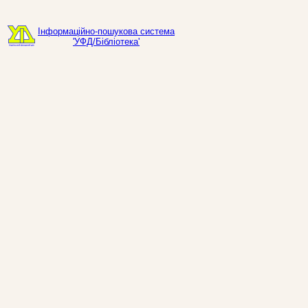
Інформаційно-пошукова система
'УФД/Бібліотека'