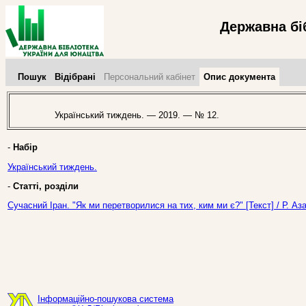
Державна бі
Пошук
Відібрані
Персональний кабінет
Опис документа
Український тиждень. — 2019. — № 12.
-
Набір
Український тиждень.
-
Статті, розділи
Сучасний Іран. "Як ми перетворилися на тих, ким ми є?" [Текст] / Р. Аз
Інформаційно-пошукова система