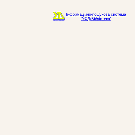
Інформаційно-пошукова система
'УФД/Бібліотека'