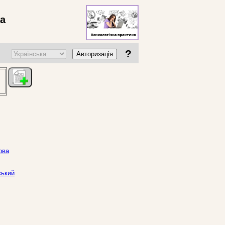
ва
?
Авторизація
ова
ський