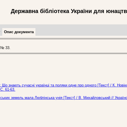
Державна бібліотека України для юнацт
т
Опис документа
 № 33.
Що знають сучасні українці та поляки одне про одного [Текст] / К. Новік
С. 61-63.
уських земель мала Люблінська унія [Текст] / В. Михайловський // Україн