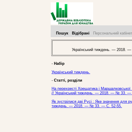
Пошук
Відібрані
Персональний кабіне
Український тиждень. — 2018. —
-
Набір
Український тиждень.
-
Статті, розділи
На перехресті Хрещатика і Маршалковської : 
// Український тиждень. — 2018. — № 33. — 
Як зустрілися дві Русі : Яке значення для р
тиждень. — 2018. — № 33. — С. 52-55.