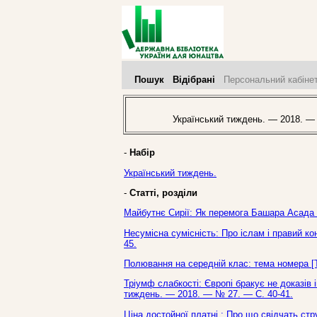
Пошук
Відібрані
Персональний кабіне
Український тиждень. — 2018. —
-
Набір
Український тиждень.
-
Статті, розділи
Майбутнє Сирії: Як перемога Башара Асада з
Несумісна сумісність: Про іслам і правий ко
45.
Полювання на середній клас: тема номера [Т
Тріумф слабкості: Європі бракує не доказів і
тиждень. — 2018. — № 27. — С. 40-41.
Ціна достойної платні : Про що свідчать стр