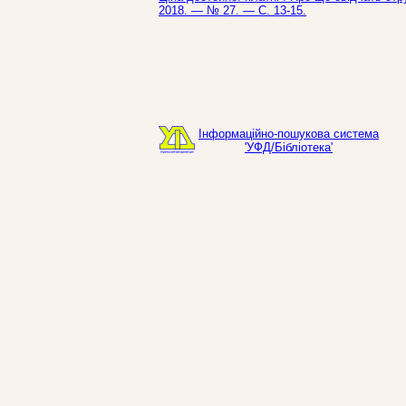
2018. — № 27. — С. 13-15.
Інформаційно-пошукова система
'УФД/Бібліотека'