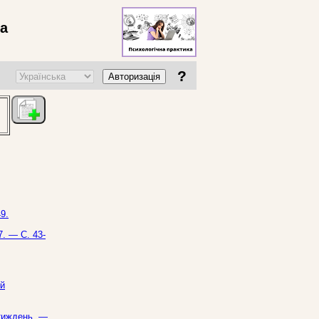
ва
?
Авторизація
9.
7. — С. 43-
ий
 тиждень. —