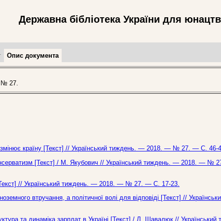
Державна бібліотека України для юнацт
т
Опис документа
 № 27.
мінює країну [Текст] // Український тиждень. — 2018. — № 27. — С. 46-4
нсерватизм [Текст] / М. Якубович // Український тиждень. — 2018. — № 2
екст] // Український тиждень. — 2018. — № 27. — С. 17-23.
ноземного втручання, а політичної волі для відповіді [Текст] // Українськ
уктура та динаміка зарплат в Україні [Текст] / Л. Шавалюк // Український