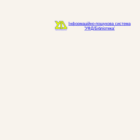
Інформаційно-пошукова система
'УФД/Бібліотека'