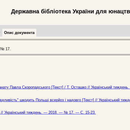
Державна бібліотека України для юнацт
т
Опис документа
 № 17.
анату Павла Скоропадського [Текст] / Т. Осташко // Український тиждень
едливість" шкодить Польщі всерйоз і надовго [Текст] // Український тиж
 // Український тиждень. — 2018. — № 17. — С. 15-23.