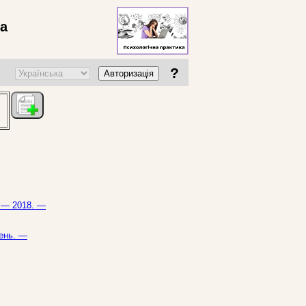
ва
?
Авторизація
. — 2018. —
день. —