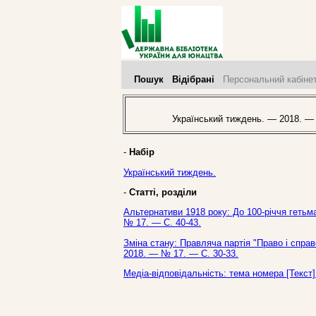
Пошук
Відібрані
Персональний кабіне
Український тиждень. — 2018. —
-
Набір
Український тиждень.
-
Статті, розділи
Альтернативи 1918 року: До 100-річчя гетьм
№ 17. — С. 40-43.
Зміна стану: Правляча партія "Право і справ
2018. — № 17. — С. 30-33.
Медіа-відповідальність: тема номера [Текст]