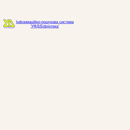
Інформаційно-пошукова система
'УФД/Бібліотека'