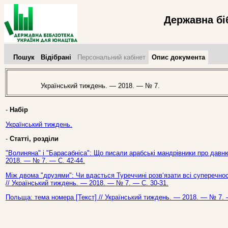
Державна бі
Пошук
Відібрані
Персональний кабінет
Опис документа
Український тиждень. — 2018. — № 7.
-
Набір
Український тиждень.
-
Статті, розділи
"Волиняна" і "Барасабніса": Що писали арабські мандрівники про давню
2018. — № 7. — С. 42-44.
Між двома "друзями": Чи вдасться Туреччині розв‘язати всі суперечност
// Український тиждень. — 2018. — № 7. — С. 30-31.
Польща: тема номера [Текст] // Український тиждень. — 2018. — № 7. 