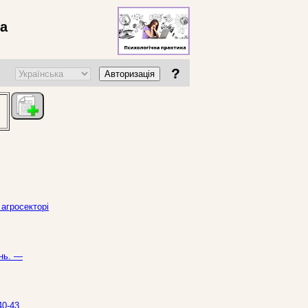
ва
?
Авторизація
 агросекторі
ень. —
40-43.