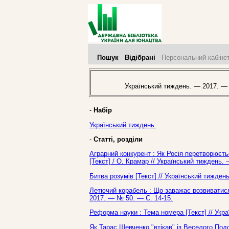
Пошук
Відібрані
Персональний кабіне
Український тиждень. — 2017. —
-
Набір
Український тиждень.
-
Статті, розділи
Аграрний конкурент : Як Росія перетворюєтьс
[Текст] / О. Крамар // Український тиждень.
Битва розумів [Текст] // Український тижден
Летючий корабель : Що заважає розвиватися 
2017. — № 50. — С. 14-15.
Реформа науки : Тема номера [Текст] // Укр
Як Тарас Шевченко "втікав" із Веселого Подо