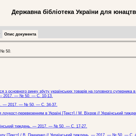
Державна бібліотека України для юнацт
т
Опис документа
 № 50.
я з основного ринку збуту українських товарів на головного суперника в
 — 2017. — № 50. — С. 10-13.
ь. — 2017. — № 50. — С. 34-37.
лоукост-перевезенням в Україні [Текст] / М. Віхров // Український тижд
аїнський тиждень. — 2017. — № 50. — С. 17-27.
лу [Текст] / В. Панченко // Український тиждень. — 2017. — № 50. — С. 