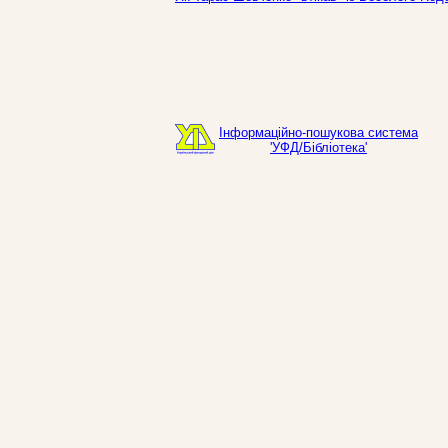
Інформаційно-пошукова система
'УФД/Бібліотека'