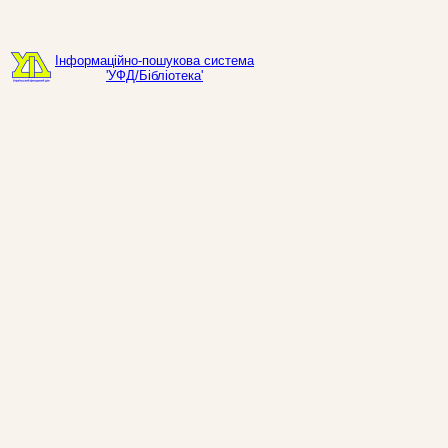
Інформаційно-пошукова система
'УФД/Бібліотека'